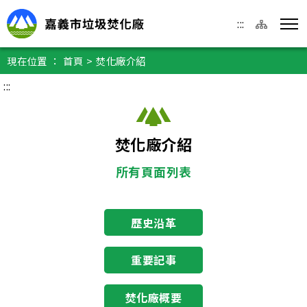
移至主要內容區
跳到主選單
網站導覽
:::
選單
嘉義市垃圾焚化廠
現在位置
：
首頁
>
焚化廠介紹
跳到主要內容
:::
焚化廠介紹
所有頁面列表
歷史沿革
重要記事
焚化廠概要