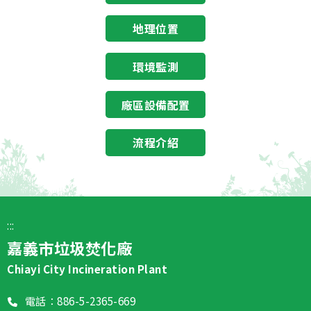
地理位置
環境監測
廠區設備配置
流程介紹
跳至頁尾定位點
:::
嘉義市垃圾焚化廠
Chiayi City Incineration Plant
電話：886-5-2365-669